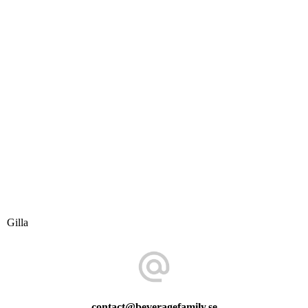
Gilla
contact@beveragefamily.se